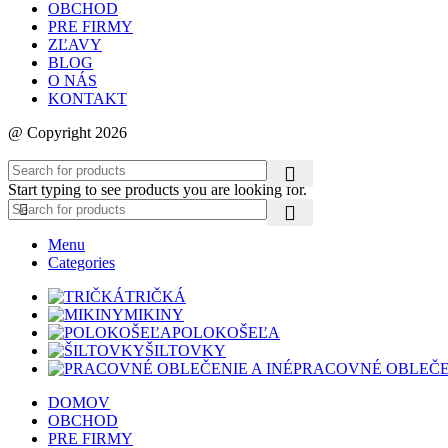
OBCHOD
PRE FIRMY
ZĽAVY
BLOG
O NÁS
KONTAKT
@ Copyright 2026
Start typing to see products you are looking for.
Menu
Categories
TRIČKÁ
MIKINY
POLOKOŠEĽA
ŠILTOVKY
PRACOVNÉ OBLEČEN
DOMOV
OBCHOD
PRE FIRMY