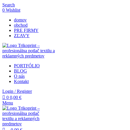
0
Search
0
Wishlist
domov
obchod
PRE FIRMY
ZĽAVY
PORTFÓLIO
BLOG
O nás
Kontakt
Login / Register
0
0,00
€
Menu
0,00
€