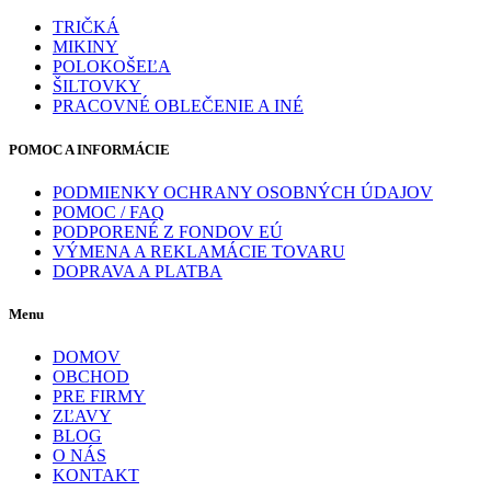
TRIČKÁ
MIKINY
POLOKOŠEĽA
ŠILTOVKY
PRACOVNÉ OBLEČENIE A INÉ
POMOC A INFORMÁCIE
PODMIENKY OCHRANY OSOBNÝCH ÚDAJOV
POMOC / FAQ
PODPORENÉ Z FONDOV EÚ
VÝMENA A REKLAMÁCIE TOVARU
DOPRAVA A PLATBA
Menu
DOMOV
OBCHOD
PRE FIRMY
ZĽAVY
BLOG
O NÁS
KONTAKT