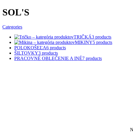
SOL'S
Categories
TRIČKÁ
3 products
MIKINY
5 products
POLOKOŠEĽA
6 products
ŠILTOVKY
3 products
PRACOVNÉ OBLEČENIE A INÉ
7 products
Prejsť
na
obsah
N